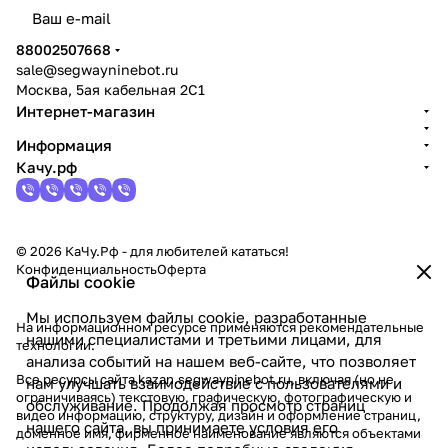
политикой конфиденциальности
88002507668
sale@segwayninebot.ru
Москва, 5ая кабельная 2С1
Интернет-магазин
Информация
Качу.рф
© 2026 КаЧу.Рф - для любителей кататься!
Конфиденциальность
Оферта
Файлы cookie
Мы используем файлы cookie, разработанные
На информационном ресурсе применяются
рекомендательные
нашими специалистами и третьими лицами, для
технологии
.
анализа событий на нашем веб-сайте, что позволяет
Все ресурсы сайта kazan.segwayninebot.ru, включая (но не
нам улучшать взаимодействие с пользователями и
ограничиваясь) текстовую, графическую, фотографическую и
обслуживание. Продолжая просмотр страниц
видео информацию, структуру, дизайн и оформление страниц,
нашего сайта, вы принимаете условия его
доменное имя, фирменное наименование являются объектами