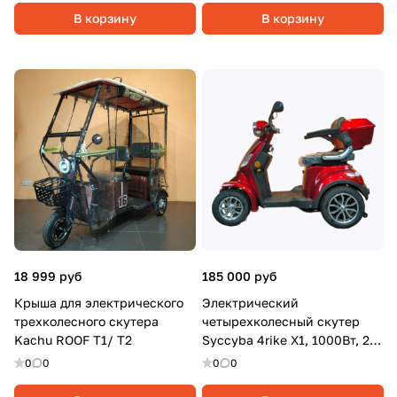
В корзину
В корзину
18 999 руб
185 000 руб
Крыша для электрического
Электрический
трехколесного скутера
четырехколесный скутер
Kachu ROOF T1/ T2
Syccyba 4rike X1, 1000Вт, 20
Ач, Красный
0
0
0
0