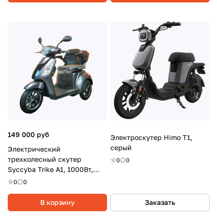
149 000 руб
Электроскутер Himo T1,
серый
Электрический
трехколесный скутер
0
0
Syccyba Trike A1, 1000Вт,
20Ач, Серый
0
0
В корзину
Заказать