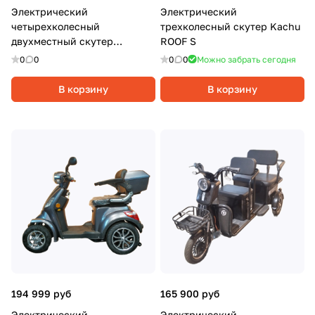
Электрический
Электрический
четырехколесный
трехколесный скутер Kachu
двухместный скутер
ROOF S
Syccyba 4rike X2, 1000Вт, 20
0
0
0
0
Можно забрать сегодня
Ач, Синий
В корзину
В корзину
194 999 руб
165 900 руб
Электрический
Электрический