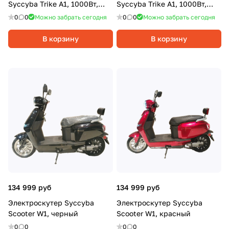
Syccyba Trike A1, 1000Вт,
Syccyba Trike A1, 1000Вт,
20Ач, Синий
20Ач, Красный
0
0
Можно забрать сегодня
0
0
Можно забрать сегодня
В корзину
В корзину
134 999 руб
134 999 руб
Электроскутер Syccyba
Электроскутер Syccyba
Scooter W1, черный
Scooter W1, красный
0
0
0
0