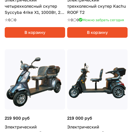
четырехколесный скутер
трехколесный скутер Kachu
Syccyba 4rike X1, 1000Вт, 20
ROOF T2
Ач, Серый
0
0
0
0
Можно забрать сегодня
В корзину
В корзину
219 900 руб
219 000 руб
Электрический
Электрический