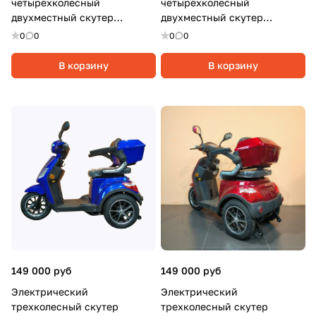
четырехколесный
четырехколесный
двухместный скутер
двухместный скутер
Syccyba 4rike X2, 1000Вт, 20
Syccyba 4rike X2, 1000Вт, 20
0
0
0
0
Ач, Серый
Ач, Черный
В корзину
В корзину
149 000 руб
149 000 руб
Электрический
Электрический
трехколесный скутер
трехколесный скутер