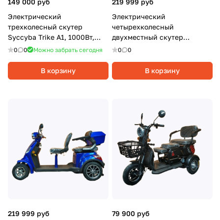
149 000 руб
219 999 руб
Электрический
Электрический
трехколесный скутер
четырехколесный
Syccyba Trike A1, 1000Вт,
двухместный скутер
20Ач, Черный
Syccyba 4rike X2, 1000Вт, 20
0
0
Можно забрать сегодня
0
0
Ач, Красный
В корзину
В корзину
219 999 руб
79 900 руб