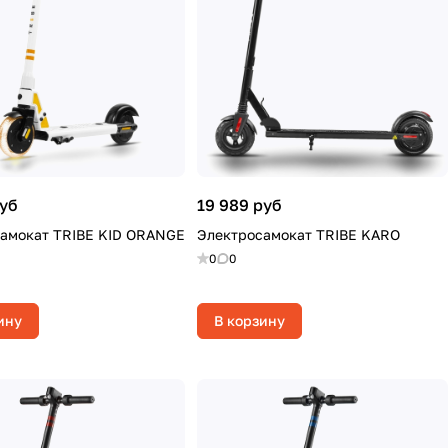
руб
19 989 руб
амокат TRIBE KID ORANGE
Электросамокат TRIBE KARO
0
0
ину
В корзину