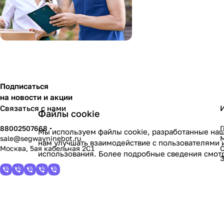
Подписаться
на новости и акции
Связаться с нами
Файлы cookie
88002507668
Мы используем файлы cookie, разработанные наш
sale@segwayninebot.ru
нам улучшать взаимодействие с пользователями 
Москва, 5ая кабельная 2С1
использования. Более подробные сведения смот
© 2026 КаЧу.Рф - для любителей кататься!