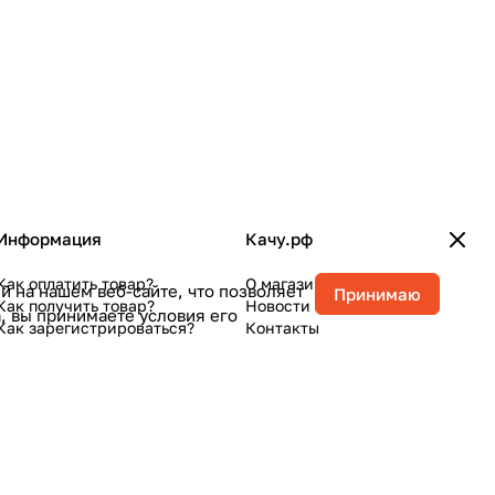
Информация
Качу.рф
Как оплатить товар?
О магазине
 на нашем веб-сайте, что позволяет
Принимаю
Как получить товар?
Новости
, вы принимаете условия его
Как зарегистрироваться?
Контакты
Конфиденциальность
Оферта