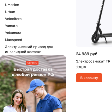
UMotion
Urban
Velocifero
Yamato
Yokamura
Maxspeed
Электрический привод для
инвалидной коляски
24 989 руб
Электросамокат TR
0
0
В корзину