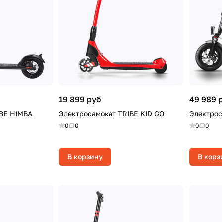
19 899 руб
49 989 
IBE HIMBA
Электросамокат TRIBE KID GO
Электро
0
0
0
0
В корзину
В корз