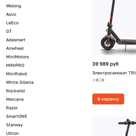
Wolong
Aovo
LeEco
GT
Adasmart
Airwheel
MiniMotors
39 989 руб
MINIPRO
Электросамокат TR
MiniRobot
0
0
White Siberia
Rockwild
В корзину
Mercane
Razor
SmartONE
Starway
Ultron