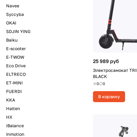
Navee
Syccyba
OKAI
SDJIN YING
Baiku
E-scooter
E-TWOW
25 989 руб
Eco Drive
Электросамокат TR
ELTRECO
BLACK
ET-MINI
0
0
FUERDI
В корзину
KKA
Halten
HX
iBalance
Inmotion