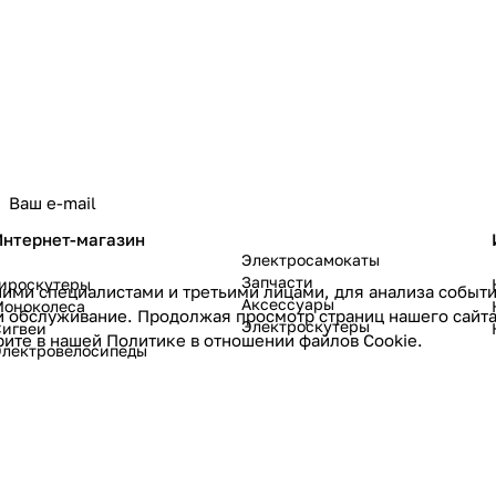
политикой конфиденциальности
Интернет-магазин
Электросамокаты
Запчасти
Гироскутеры
ими специалистами и третьими лицами, для анализа событий
Аксессуары
Моноколеса
и обслуживание. Продолжая просмотр страниц нашего сайта
Электроскутеры
Сигвеи
рите в нашей
Политике в отношении файлов Cookie
.
Электровелосипеды