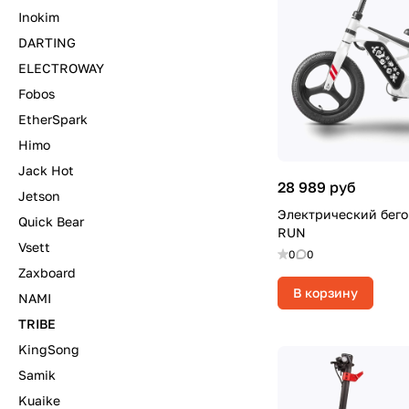
Inokim
DARTING
ELECTROWAY
Fobos
EtherSpark
Himo
Jack Hot
28 989 руб
Jetson
Электрический бего
Quick Bear
RUN
Vsett
0
0
Zaxboard
В корзину
NAMI
TRIBE
KingSong
Samik
Kuaike