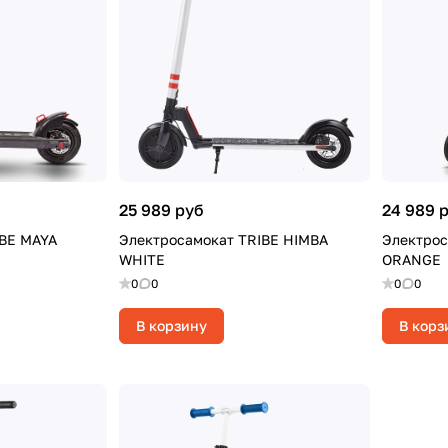
25 989 руб
24 989 
IBE MAYA
Электросамокат TRIBE HIMBA
Электрос
WHITE
ORANGE
0
0
0
0
В корзину
В корз