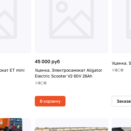
45 000 руб
Уценка. 
окат ET mini
Уценка. Электросамокат Aligator
0
0
Electric Scooter V2 60V 26Ah
0
0
В корзину
Заказа