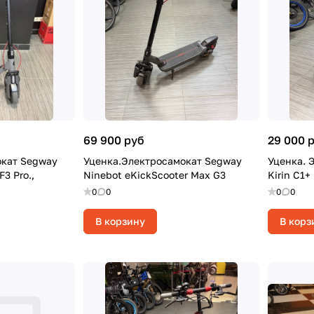
69 900 руб
29 000 
окат Segway
Уценка.Электросамокат Segway
Уценка. 
F3 Pro.,
Ninebot eKickScooter Max G3
Kirin C1+
0
0
0
0
В корзину
В корз