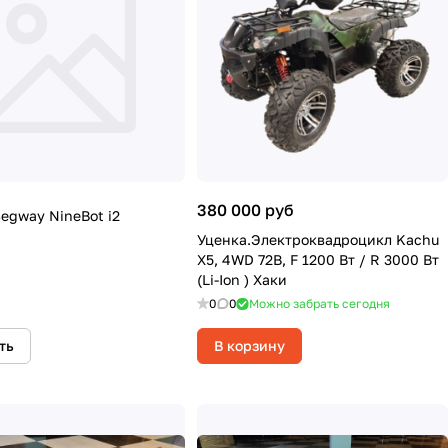
380 000 руб
Segway NineBot i2
Уценка.Электроквадроцикл Kachu
X5, 4WD 72В, F 1200 Вт / R 3000 Вт
(Li-Ion ) Хаки
0
0
Можно забрать сегодня
ть
В корзину