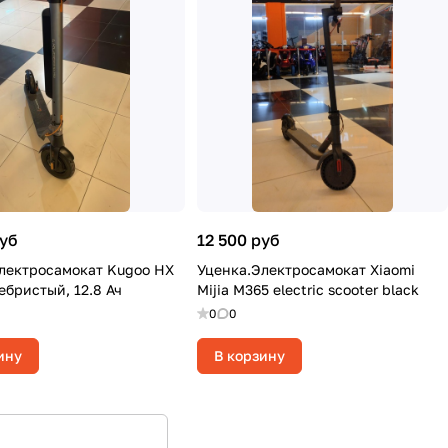
руб
12 500 руб
лектросамокат Kugoo HX
Уценка.Электросамокат Xiaomi
ебристый, 12.8 Ач
Mijia M365 electric scooter black
0
0
ину
В корзину