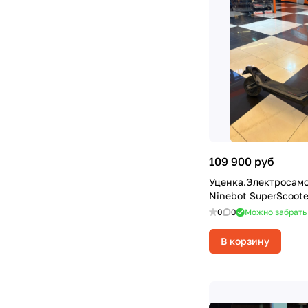
109 900 руб
Уценка.Электросам
Ninebot SuperScoote
0
0
Можно забрать
В корзину