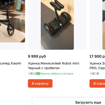
9 999 руб
17 900 
сипед Xiaomi
Уценка.Минисигвей Robot mini
Уценка Э
Черный с пробегом
PRO, Сер
0
0
Можно забрать сегодня
0
0
В корзину
В корз
Загрузить еще