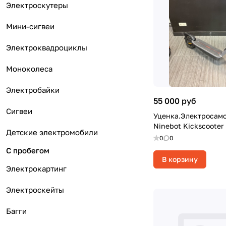
Электроскутеры
Мини-сигвеи
Электроквадроциклы
Моноколеса
Электробайки
55 000 руб
Сигвеи
Уценка.Электросам
Ninebot Kickscooter 
Детские электромобили
0
0
С пробегом
В корзину
Электрокартинг
Электроскейты
Багги