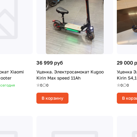
36 999 руб
29 000 
окат Xiaomi
Уценка. Электросамокат Kugoo
Уценка Э
cooter
Kirin Max speed 11Ah
Kirin S4,
 сегодня
0
0
0
0
В корзину
В корз