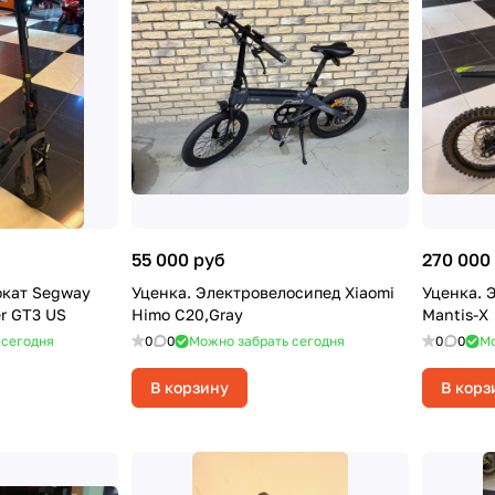
55 000 руб
270 000
окат Segway
Уценка. Электровелосипед Xiaomi
Уценка. 
r GT3 US
Himo C20,Gray
Mantis-X
 сегодня
0
0
Можно забрать сегодня
0
0
Мо
В корзину
В корз