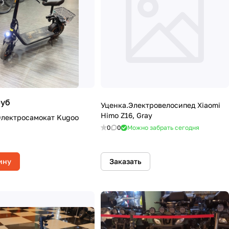
руб
Уценка.Электровелосипед Xiaomi
Himo Z16, Gray
Электросамокат Kugoo
0
0
Можно забрать сегодня
ину
Заказать