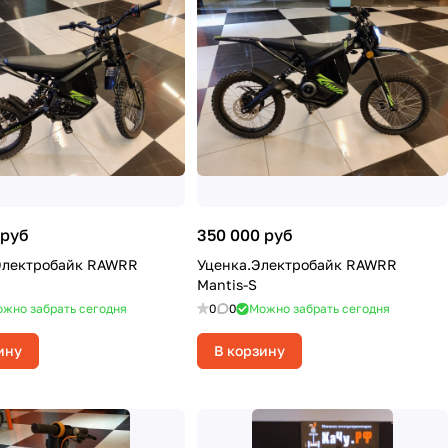
 руб
350 000 руб
Электробайк RAWRR
Уценка.Электробайк RAWRR
Mantis-S
жно забрать сегодня
0
0
Можно забрать сегодня
ину
В корзину