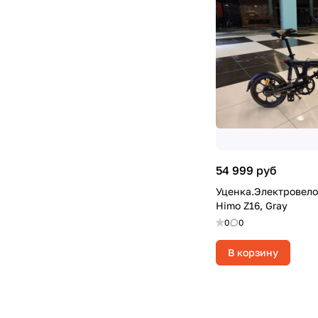
54 999 руб
Уценка.Электровело
Himo Z16, Gray
0
0
В корзину