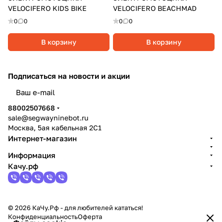
VELOCIFERO KIDS BIKE
VELOCIFERO BEACHMAD
0
0
0
0
В корзину
В корзину
Подписаться
на новости и акции
политикой конфиденциальности
88002507668
sale@segwayninebot.ru
Москва, 5ая кабельная 2С1
Интернет-магазин
Информация
Качу.рф
© 2026 КаЧу.Рф - для любителей кататься!
Конфиденциальность
Оферта