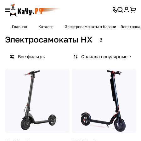
Главная
Каталог
Электросамокаты в Казани
Электроса
Электросамокаты HX
3
Все фильтры
Сначала популярные