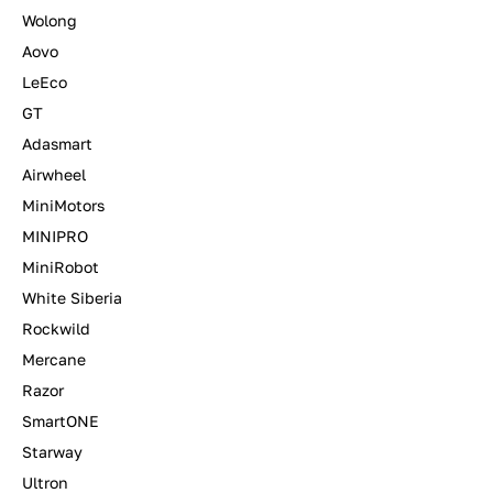
Wolong
Aovo
LeEco
GT
Adasmart
Airwheel
MiniMotors
MINIPRO
MiniRobot
White Siberia
Rockwild
Mercane
Razor
SmartONE
Starway
Ultron