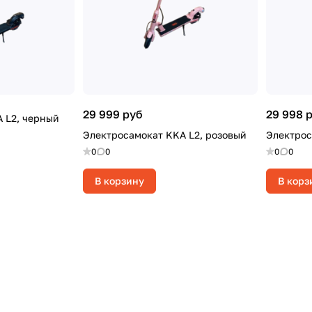
29 999 руб
29 998 
 L2, черный
Электросамокат KKA L2, розовый
Электрос
0
0
0
0
В корзину
В корз