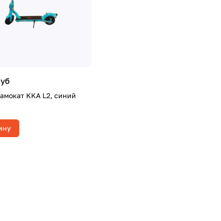
руб
амокат KKA L2, синий
ину