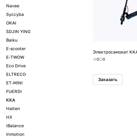
Navee
Syccyba
OKAI
SDJIN YING
Baiku
E-scooter
Электросамокат KKA
E-TWOW
0
0
Eco Drive
ELTRECO
Заказать
ET-MINI
FUERDI
KKA
Halten
HX
iBalance
Inmotion