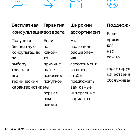
Бесплатная
Гарантия
Широкий
Поддерж
консультация
возврата
ассортимент
Ваше
время
Получите
Если
Мы
для
бесплатную
по
постоянно
нас
консультацию
какой-
расширяем
важно
по
то
наш
—
выбору
причине
ассортимент
гарантиру
товара и
вы не
товаров,
качествен
его
довольны
чтобы
обслужива
техническим
покупкой,
предложить
характеристикам
мы
вам самые
вернем
интересные
вам
варианты
деньги
КаЧу.РФ — интернет-магазин, где вы сможете найти