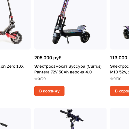
205 000 руб
113 000
on Zero 10X
Электросамокат Syccyba (Currus)
Электрос
Pantera 72V 50Ah версия 4.0
M10 52V, 
0
0
0
0
В корзину
В корз