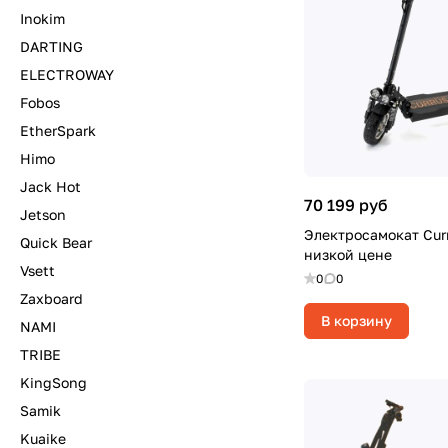
Inokim
DARTING
ELECTROWAY
Fobos
EtherSpark
Himo
Jack Hot
70 199 руб
Jetson
Электросамокат Curr
Quick Bear
низкой цене
Vsett
0
0
Zaxboard
В корзину
NAMI
TRIBE
KingSong
Samik
Kuaike