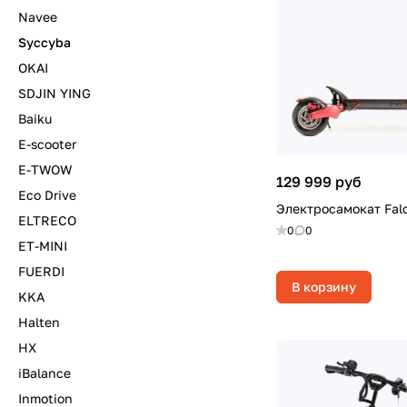
Navee
Syccyba
OKAI
SDJIN YING
Baiku
E-scooter
E-TWOW
129 999 руб
Eco Drive
Электросамокат Falc
ELTRECO
0
0
ET-MINI
FUERDI
В корзину
KKA
Halten
HX
iBalance
Inmotion