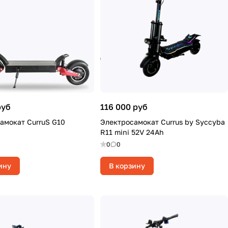
руб
116 000 руб
амокат CurruS G10
Электросамокат Currus by Syccyba
R11 mini 52V 24Ah
0
0
ину
В корзину