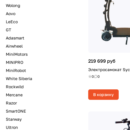
Wolong
Aovo
LeEco
GT
Adasmart
Airwheel
MiniMotors
219 699 руб
MINIPRO
Электросамокат Sy
MiniRobot
0
0
White Siberia
Rockwild
В корзину
Mercane
Razor
SmartONE
Starway
Ultron