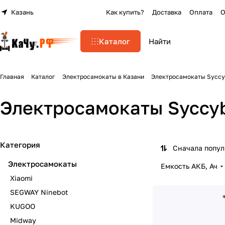
Казань
Как купить?
Доставка
Оплата
О
Каталог
Главная
Каталог
Электросамокаты в Казани
Электросамокаты Syccy
Электросамокаты Syccy
Категория
Сначала попу
Электросамокаты
Емкость АКБ, Ач
Xiaomi
SEGWAY Ninebot
KUGOO
Midway