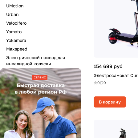
UMotion
Urban
Velocifero
Yamato
Yokamura
Maxspeed
Электрический привод для
инвалидной коляски
154 699 руб
Электросамокат Curr
0
0
В корзину