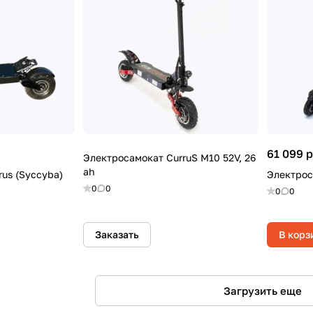
61 099 
Электросамокат CurruS M10 52V, 26
ah
us (Syccyba)
Электрос
0
0
0
0
Заказать
В корз
Загрузить еще