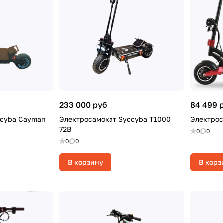
233 000 руб
84 499 
ccyba Cayman
Электросамокат Syccyba T1000
Электрос
72В
0
0
0
0
В корзину
В корз