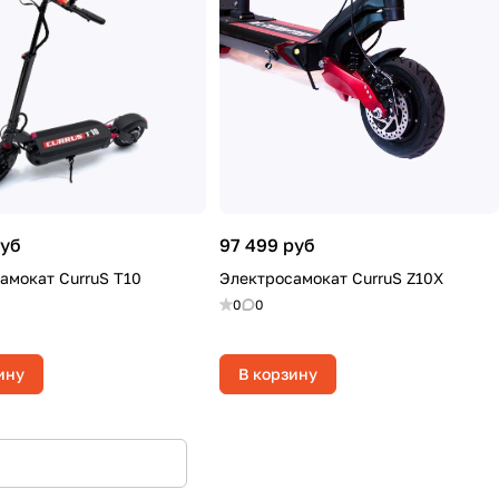
руб
97 499 руб
амокат CurruS T10
Электросамокат CurruS Z10X
0
0
ину
В корзину