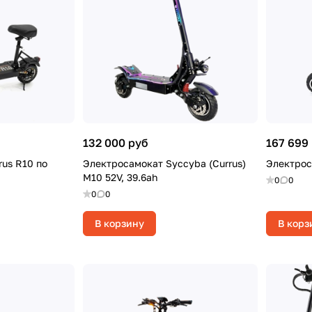
132 000 руб
167 699
us R10 по
Электросамокат Syccyba (Currus)
Электрос
M10 52V, 39.6ah
0
0
0
0
В корзину
В корз