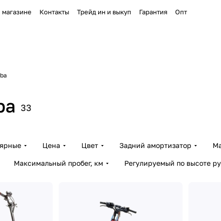
 магазине
Контакты
Трейд ин и выкуп
Гарантия
Опт
ba
ba
33
лярные
Цена
Цвет
Задний амортизатор
Ма
Максимальный пробег, км
Регулируемый по высоте ру