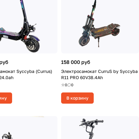
 руб
158 000 руб
амокат Syccyba (Currus)
Электросамокат CurruS by Syccyba
24.0ah
R11 PRO 60V38.4Ah
0
0
ину
В корзину