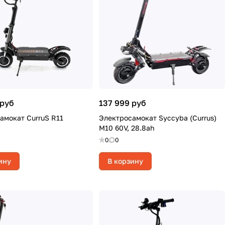
 руб
137 999 руб
амокат CurruS R11
Электросамокат Syccyba (Currus)
M10 60V, 28.8ah
0
0
ину
В корзину