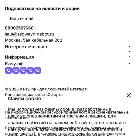
Подписаться
на новости и акции
политикой конфиденциальности
88002507668
sale@segwayninebot.ru
Москва, 5ая кабельная 2С1
Интернет-магазин
Информация
Качу.рф
© 2026 КаЧу.Рф - для любителей кататься!
Конфиденциальность
Оферта
Файлы cookie
Мы используем файлы cookie, разработанные
На информационном ресурсе применяются
рекомендательные
нашими специалистами и третьими лицами, для
технологии
.
анализа событий на нашем веб-сайте, что позволяет
Все ресурсы сайта kazan.segwayninebot.ru, включая (но не
нам улучшать взаимодействие с пользователями и
ограничиваясь) текстовую, графическую, фотографическую и
обслуживание. Продолжая просмотр страниц