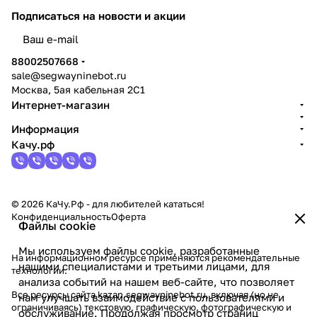
Подписаться
на новости и акции
политикой конфиденциальности
88002507668
sale@segwayninebot.ru
Москва, 5ая кабельная 2С1
Интернет-магазин
Информация
Качу.рф
© 2026 КаЧу.Рф - для любителей кататься!
Конфиденциальность
Оферта
Файлы cookie
Мы используем файлы cookie, разработанные
На информационном ресурсе применяются
рекомендательные
нашими специалистами и третьими лицами, для
технологии
.
анализа событий на нашем веб-сайте, что позволяет
Все ресурсы сайта kazan.segwayninebot.ru, включая (но не
нам улучшать взаимодействие с пользователями и
ограничиваясь) текстовую, графическую, фотографическую и
обслуживание. Продолжая просмотр страниц