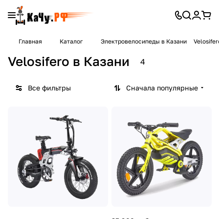
Главная
Каталог
Электровелосипеды в Казани
Velosife
Velosifero в Казани
4
Все фильтры
Сначала популярные