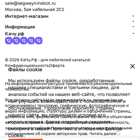
sale@segwayninebot.ru
Москва, 5ая кабельная 2С1
Интернет-магазин
Информация
Качу.рф
© 2026 КаЧу.Рф - для любителей кататься!
Конфиденциальность
Оферта
Файлы cookie
Мы используем файлы cookie, разработанные
На информационном ресурсе применяются
рекомендательные
нашими специалистами и третьими лицами, для
технологии
.
анализа событий на нашем веб-сайте, что позволяет
Все ресурсы сайта kazan.segwayninebot.ru, включая (но не
нам улучшать взаимодействие с пользователями и
ограничиваясь) текстовую, графическую, фотографическую и
обслуживание. Продолжая просмотр страниц
видео информацию, структуру, дизайн и оформление страниц,
нашего сайта, вы принимаете условия его
доменное имя, фирменное наименование являются объектами
использования. Более подробные сведения
авторского права и прав на интеллектуальную собственность,
защищены российским законодательством и международными
смотрите в нашей
Политике в отношении файлов
соглашениями об охране авторских прав.
Читать далее
Cookie
.