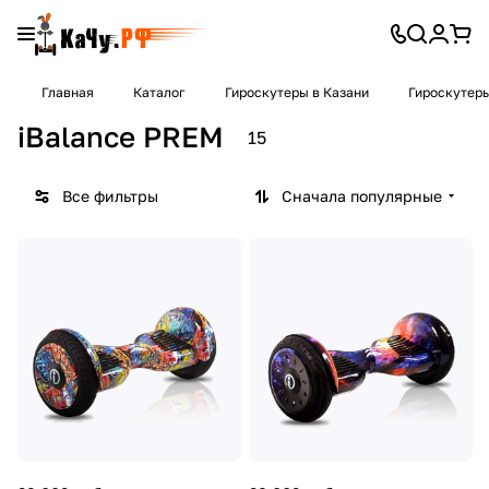
Главная
Каталог
Гироскутеры в Казани
Гироскутеры
iBalance PREM
15
Все фильтры
Сначала популярные