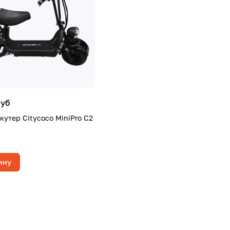
руб
кутер Citycoco MiniPro C2
ину