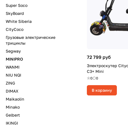
Super Soco
SkyBoard
White Siberia
CityCoco
Грузовые электрические
трициклы
Segway
72 799 руб
MINIPRO
Электроскутер Cityc
WANMI
C3+ Mini
NIU NQI
0
0
ZING
В корзину
DIMAX
Maikaolin
Minako
Gelbert
IKINGI