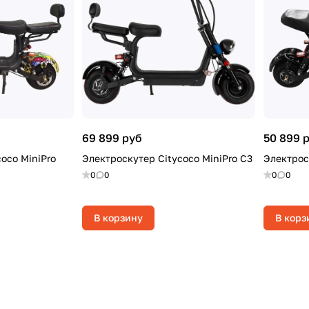
69 899 руб
50 899 
oco MiniPro
Электроскутер Citycoco MiniPro C3
Электрос
0
0
0
0
В корзину
В корз