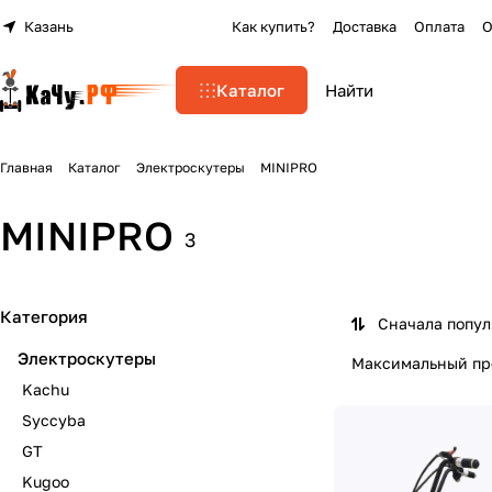
Казань
Как купить?
Доставка
Оплата
О
Каталог
Главная
Каталог
Электроскутеры
MINIPRO
MINIPRO
3
Категория
Сначала попу
Электроскутеры
Максимальный про
Kachu
Syccyba
GT
Kugoo