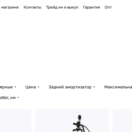
 магазине
Контакты
Трейд ин и выкуп
Гарантия
Опт
лярные
Цена
Задний амортизатор
Максимальная
бег, км